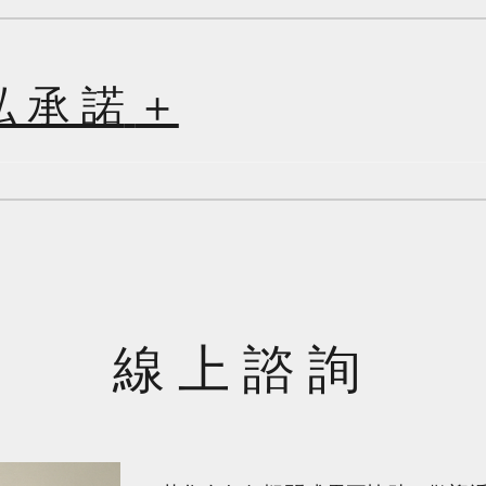
私 承 諾
＋
線 上 諮 詢