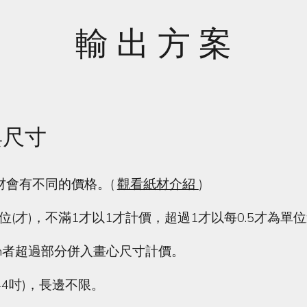
輸 出 方 案
與尺寸
材會有不同的價格。(
觀看紙材介紹
)
為一單位(才)，不滿1才以1才計價，超過1才以每0.5才為單
cm者超過部分併入畫心尺寸計價。
(44吋)，長邊不限。