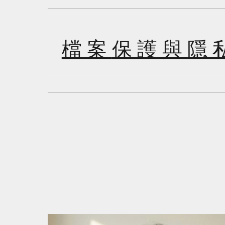
檔 案
保 護
與
隱 