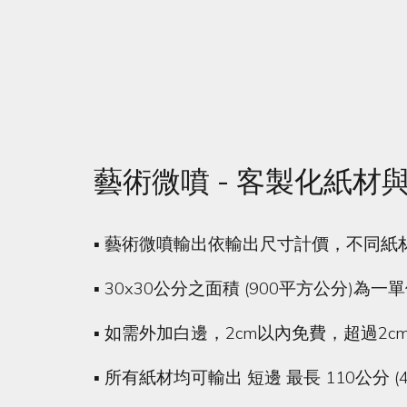
藝術微噴 - 客製化紙材
▪ 藝術微噴輸出依輸出尺寸計價，不同紙
▪ 30x30公分之面積 (900平方公分)
▪ 如需外加白邊，2cm以內免費，超過2
▪ 所有紙材均可輸出 短邊 最長 110公分 