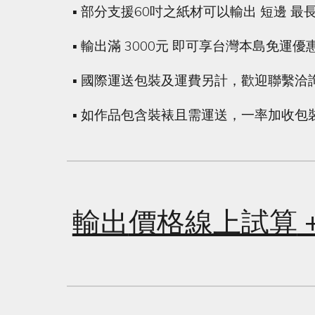
▪ 部分支援60吋之紙材可以輸出 短邊 最長 
▪ 輸出滿 3000元 即可享台灣本島免運優
▪
國際運送包裝及運費另計，歡迎聯繫洽
▪ 如作品包含裝裱且需運送，一率加收包
輸出
價格線上試算