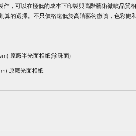
製作，可以在極低的成本下印製與高階藝術微噴品質相近
前最划算的選擇。不只價格遠低於高階藝術微噴，色彩飽
 (250gsm) 原廠半光面相紙(珍珠面)
250gsm) 原廠光面相紙