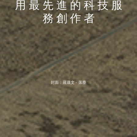
用 最 先 進 的 科 技 服
務 創 作 者
封面：羅晟文 - 落塵